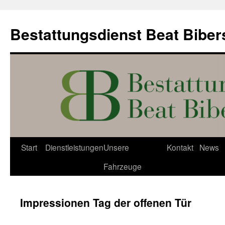
Springe
zum
Bestattungsdienst Beat Bibe
Inhalt
Start
Dienstleistungen
Unsere
Kontakt
News
Fahrzeuge
Impressionen Tag der offenen Tür